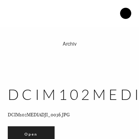
Archiv
Therapiezentrum Herdweg.
Philosophie.
Blog.
Katrin Henke.
DCIM102MEDI
Kontakt.
Anfahrt.
DCIM102MEDIADJI_0036.JPG
Open