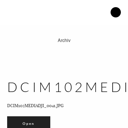
Archiv
Therapiezentrum Herdweg.
Philosophie.
Blog.
Katrin Henke.
DCIM102MEDI
Kontakt.
Anfahrt.
DCIM102MEDIADJI_0041.JPG
Open