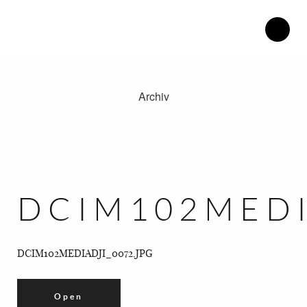
Archiv
Therapiezentrum Herdweg.
Philosophie.
Blog.
Katrin Henke.
DCIM102MEDI
Kontakt.
Anfahrt.
DCIM102MEDIADJI_0072.JPG
Open