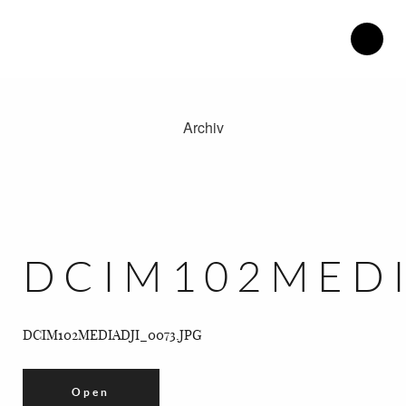
Archiv
Therapiezentrum Herdweg.
Philosophie.
Blog.
Katrin Henke.
DCIM102MEDI
Kontakt.
Anfahrt.
DCIM102MEDIADJI_0073.JPG
Open