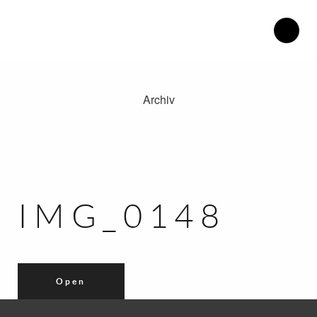
Archiv
Therapiezentrum Herdweg.
Philosophie.
Blog.
Katrin Henke.
IMG_0148
Kontakt.
Anfahrt.
Open