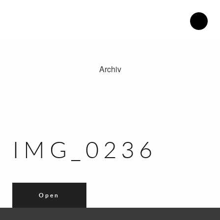
Archiv
Therapiezentrum Herdweg.
Philosophie.
Blog.
Katrin Henke.
IMG_0236
Kontakt.
Anfahrt.
Open