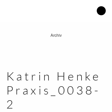
Archiv
Therapiezentrum Herdweg.
Philosophie.
Blog.
Katrin Henke.
Katrin Henke
Kontakt.
Praxis_0038-
Anfahrt.
2